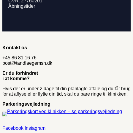
CVR: 27760201
Åbningstider
Kontakt os
+45 86 81 16 76
post@tandlaegemsh.dk
Er du forhindret
i at komme?
Hvis der er under 2 dage til din planlagte aftale og du får brug
for at aflyse eller​ flytte din tid, skal du bare ringe til klinikken.
Parkerings­vejledning
Facebook
Instagram