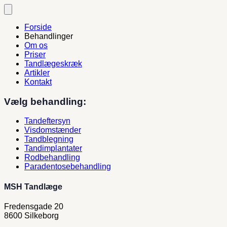
Fortsæt
til
indhold
Forside
Behandlinger
Om os
Priser
Tandlægeskræk
Artikler
Kontakt
Vælg behandling:
Tandeftersyn
Visdomstænder
Tandblegning
Tandimplantater
Rodbehandling
Paradentosebehandling
MSH Tandlæge
Fredensgade 20
8600 Silkeborg