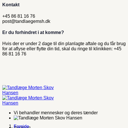
Kontakt
+45 86 81 16 76
post@tandlaegemsh.dk
Er du forhindret i at komme?
Hvis der er under 2 dage til din planlagte aftale og du får brug
for at aflyse eller​ flytte din tid, skal du ringe til klinikken: +45
86 81 16 76
Vi behandler mennesker og deres tænder
Forside
Booking