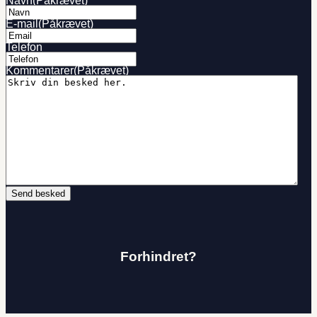
Navn
(Påkrævet)
E-mail
(Påkrævet)
Telefon
Kommentarer
(Påkrævet)
Forhindret?