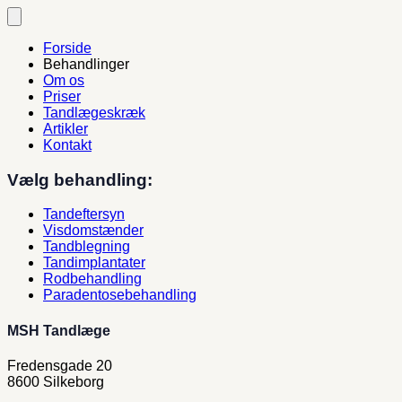
Fortsæt
til
indhold
Forside
Behandlinger
Om os
Priser
Tandlægeskræk
Artikler
Kontakt
Vælg behandling:
Tandeftersyn
Visdomstænder
Tandblegning
Tandimplantater
Rodbehandling
Paradentosebehandling
MSH Tandlæge
Fredensgade 20
8600 Silkeborg