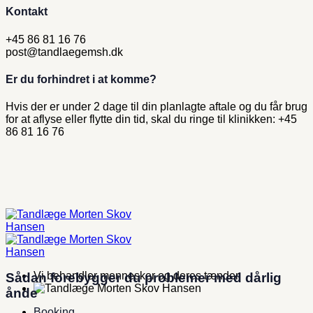
Kontakt
+45 86 81 16 76
post@tandlaegemsh.dk
Er du forhindret i at komme?
Hvis der er under 2 dage til din planlagte aftale og du får brug
for at aflyse eller​ flytte din tid, skal du ringe til klinikken: +45
86 81 16 76
Vi behandler mennesker og deres tænder
Sådan forebygger du problemer med dårlig
ånde
Booking