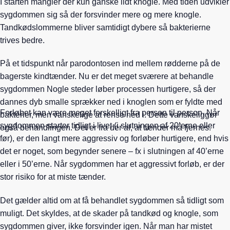
I starten mangler der kun ganske lidt knogle. Med tiden udvikler
sygdommen sig så der forsvinder mere og mere knogle.
Tandkødslommerne bliver samtidigt dybere så bakterierne
trives bedre.
På et tidspunkt når parodontosen ind mellem rødderne på de
bagerste kindtænder. Nu er det meget sværere at behandle
sygdommen Nogle steder løber processen hurtigere, så der
dannes dyb smalle sprækker ned i knoglen som er fyldte med
Forløbet kan være meget forskelligt fra person til person. Når
bakterier, men vanskelige at rense ned i. Dette vanskeliggør
sygdommen starter tidligt i livet (i slutningen af 20’erne eller
også behandlingen. Det er fra der af, at tænder må fjernes.
før), er den langt mere aggressiv og forløber hurtigere, end hvis
det er noget, som begynder senere – fx i slutningen af 40’erne
eller i 50’erne. Når sygdommen har et aggressivt forløb, er der
stor risiko for at miste tænder.
Det gælder altid om at få behandlet sygdommen så tidligt som
muligt. Det skyldes, at de skader på tandkød og knogle, som
sygdommen giver, ikke forsvinder igen. Når man har mistet