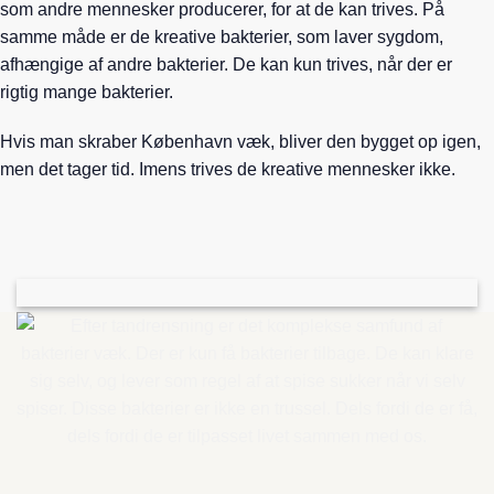
som andre mennesker producerer, for at de kan trives. På
samme måde er de kreative bakterier, som laver sygdom,
afhængige af andre bakterier. De kan kun trives, når der er
rigtig mange bakterier.
Hvis man skraber København væk, bliver den bygget op igen,
men det tager tid. Imens trives de kreative mennesker ikke.
Bakterierne danner et komplekst samfund. Her er den ene
bakteriers affaldsstoffer andre bakteriers næringsstoffer. Nogle
bakterier bruger ilt og det skaber vækstbetingelser for giftige
bakteriearter som laver parodontal sygdom
Efter tandrensning er det komplekse samfund af bakterier
væk. Der er kun få bakterier tilbage. De kan klare sig selv, og