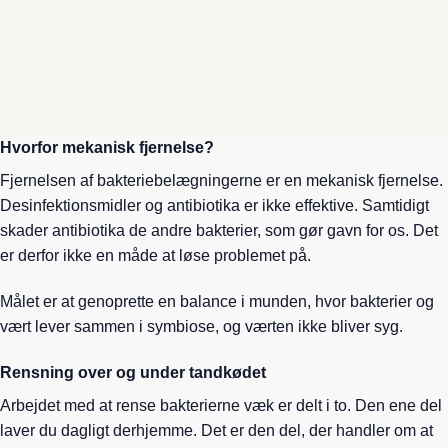
lever som regel af at spise sukker når vi selv spiser. Disse
bakterier er ikke en trussel. Dels fordi de er få, dels fordi de er
tilpasset livet sammen med os.
Hvorfor mekanisk fjernelse?
Fjernelsen af bakteriebelægningerne er en mekanisk fjernelse.
Desinfektionsmidler og antibiotika er ikke effektive. Samtidigt
skader antibiotika de andre bakterier, som gør gavn for os. Det
er derfor ikke en måde at løse problemet på.
Målet er at genoprette en balance i munden, hvor bakterier og
vært lever sammen i symbiose, og værten ikke bliver syg.
Rensning over og under tandkødet
Arbejdet med at rense bakterierne væk er delt i to. Den ene del
laver du dagligt derhjemme. Det er den del, der handler om at