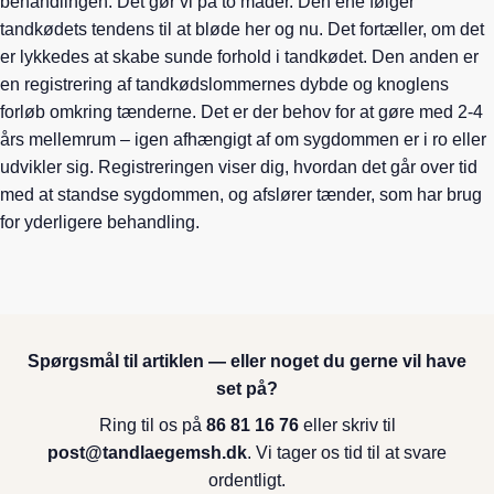
behandlingen. Det gør vi på to måder. Den ene følger
tandkødets tendens til at bløde her og nu. Det fortæller, om det
er lykkedes at skabe sunde forhold i tandkødet. Den anden er
en registrering af tandkødslommernes dybde og knoglens
forløb omkring tænderne. Det er der behov for at gøre med 2-4
års mellemrum – igen afhængigt af om sygdommen er i ro eller
udvikler sig. Registreringen viser dig, hvordan det går over tid
med at standse sygdommen, og afslører tænder, som har brug
for yderligere behandling.
Spørgsmål til artiklen — eller noget du gerne vil have
set på?
Ring til os på
86 81 16 76
eller skriv til
post@tandlaegemsh.dk
. Vi tager os tid til at svare
ordentligt.