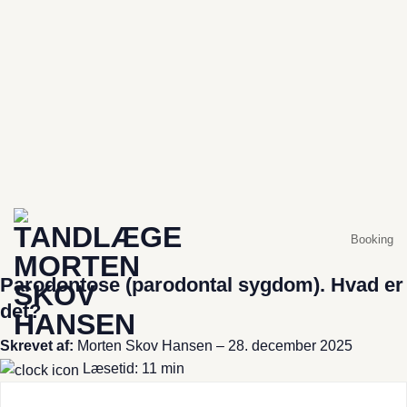
Er du forhindret i at komme?
Hvis der er under 2 dage til din planlagte aftale og du får
brug for at aflyse eller​ flytte din tid, skal du ringe til
klinikken: +45 86 81 16 76
Booking
Parodontose (parodontal sygdom). Hvad er
det?
Skrevet af:
Morten Skov Hansen – 28. december 2025
Læsetid: 11 min