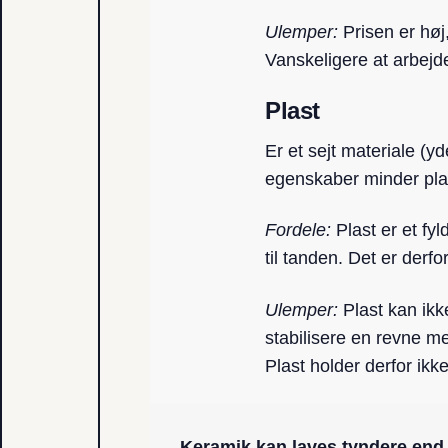
Ulemper:
Prisen er høj,
Vanskeligere at arbej
Plast
Er et sejt materiale (
egenskaber minder plas
Fordele:
Plast er et fyl
til tanden. Det er derfor
Ulemper:
Plast kan ikk
stabilisere en revne me
Plast holder derfor ikk
Keramik kan laves tyndere end 