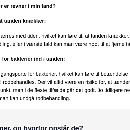
r er revner i min tand?
, at tanden knækker:
ærres med tiden, hvilket kan føre til, at tanden knække
ng, eller i værste fald kan man være nødt til at fjerne t
for bakterier ind i tanden:
angsporte for bakterier, hvilket kan føre til betændels
al rodbehandles. Der vil altid være en risiko for, at tænde
nkt, men i de fleste tilfælde går det godt. Jo tidligere r
 man kan undgå rodbehandling.
oner, og hvorfor opstår de?