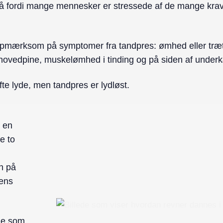
 fordi mange mennesker er stressede af de mange krav, de
e opmærksom på symptomer fra tandpres: ømhed eller træ
ovedpine, muskelømhed i tinding og på siden af under
e lyde, men tandpres er lydløst.
 en
e to
n på
dens
ne som