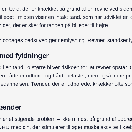
ser en tand, der er knækket på grund af en revne ved siden
ledet i midten viser en intakt tand, som har udviklet en
det, der er sket for tanden på billedet til højre.
er opdages bedst ved gennemlysning. Revnen standser l
 med fyldninger
 i en tand, jo større bliver risikoen for, at revner opst
en både er udboret og hårdt belastet, men også indre pre
evnedannelsen. Tænder, der er udborede, knækker ofte som 
 tænder
r er et stigende problem – ikke mindst på grund af udbre
-medicin, der stimulerer til øget muskelaktivitet i k