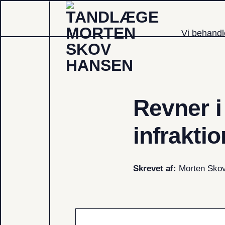
Fortsæt
til
Vi behand
indhold
Revner i
infraktio
Skrevet af:
Morten Skov