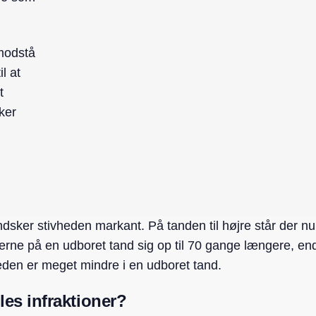
 modstå
il at
t
ker
dsker stivheden markant. På tanden til højre står der nu
rne på en udboret tand sig op til 70 gange længere, end
heden er meget mindre i en udboret tand.
es infraktioner?