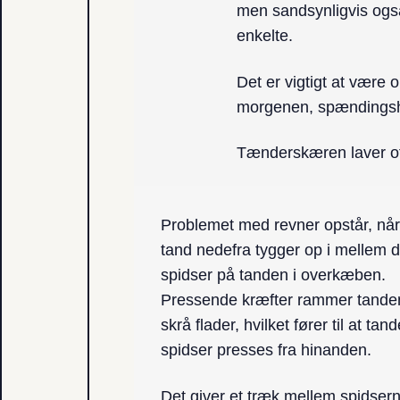
men sandsynligvis også
enkelte.
Det er vigtigt at vær
morgenen, spændingsh
Tænderskæren laver oft
Problemet med revner opstår, når
tand nedefra tygger op i mellem d
spidser på tanden i overkæben.
Pressende kræfter rammer tande
skrå flader, hvilket fører til at tan
spidser presses fra hinanden.
Det giver et træk mellem spidser