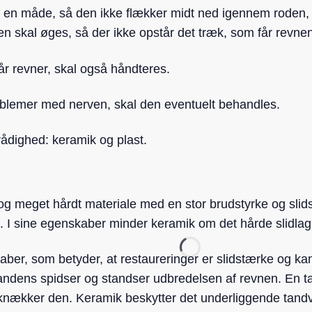
 en måde, så den ikke flækker midt ned igennem roden, el
en skal øges, så der ikke opstår det træk, som får revnen 
tår revner, skal også håndteres.
oblemer med nerven, skal den eventuelt behandles.
 rådighed: keramik og plast.
t og meget hårdt materiale med en stor brudstyrke og slid
. I sine egenskaber minder keramik om det hårde slidla
ber, som betyder, at restaureringer er slidstærke og kan
tandens spidser og standser udbredelsen af revnen. En ta
 knækker den. Keramik beskytter det underliggende tand