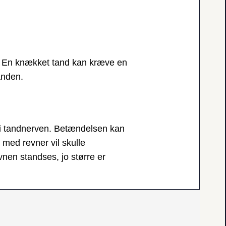
r. En knækket tand kan kræve en
anden.
e i tandnerven. Betændelsen kan
r med revner vil skulle
evnen standses, jo større er