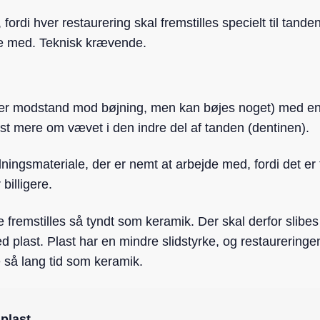
 fordi hver restaurering skal fremstilles specielt til tand
de med. Teknisk krævende.
yder modstand mod bøjning, men kan bøjes noget) med en 
t mere om vævet i den indre del af tanden (dentinen).
dningsmateriale, der er nemt at arbejde med, fordi det er
 billigere.
e fremstilles så tyndt som keramik. Der skal derfor slibe
d plast. Plast har en mindre slidstyrke, og restaurering
e så lang tid som keramik.
plast