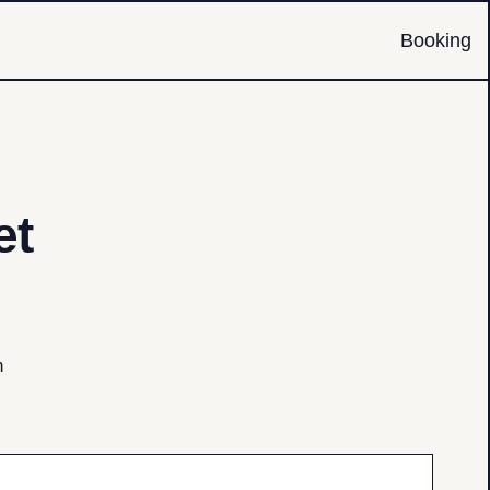
Booking
et
n