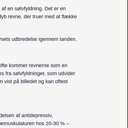
 af en sølvfyldning. Det er en
 dyb revne, der truer med at flække
ysets udbredelse igennem tanden.
år. Ofte kommer revnerne som en
s fra sølvfyldninger, som udvider
vist på billedet og kan oftest
delsen af antidepressiv,
æbemuskulaturen hos 20-30 % –