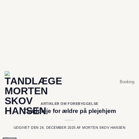
Er du forhindret i at komme?
Hvis der er under 2 dage til din planlagte aftale og du får
brug for at aflyse eller​ flytte din tid, skal du ringe til
klinikken: +45 86 81 16 76
Booking
ARTIKLER OM FOREBYGGELSE
Tandpleje for ældre på plejehjem
UDGIVET DEN
26. DECEMBER 2025
AF
MORTEN SKOV HANSEN