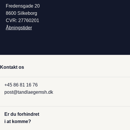
Fredensgade 20
8600 Silkeborg
CVR: 27760201
Åbningstider
Kontakt os
+45 86 81 16 76
post@tandlaegemsh.dk
Er du forhindret
i at komme?