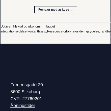
Fortsæt med at læse
→
Udgivet
Tilskud og økonomi
|
Tagget
integrationsydelse
,
kontanthjælp
,
Ressourceforløb
,
revalideringsydelse
,
Tandbe
Fredensgade 20
8600 Silkeborg
CVR: 27760201
Åbningstider