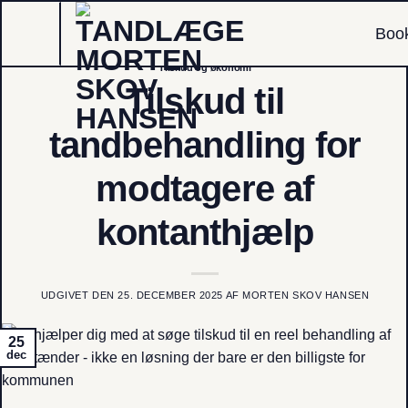
Fortsæt
Boo
til
indhold
Tilskud og økonomi
Tilskud til
tandbehandling for
modtagere af
kontanthjælp
UDGIVET DEN
25. DECEMBER 2025
AF
MORTEN SKOV HANSEN
25
dec