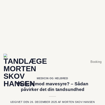
Er du forhindret i at komme?
Hvis der er under 2 dage til din planlagte aftale og du får
brug for at aflyse eller​ flytte din tid, skal du ringe til
klinikken: +45 86 81 16 76
Booking
MEDICIN OG HELBRED
Medicin mod mavesyre? – Sådan
påvirker det din tandsundhed
UDGIVET DEN
26. DECEMBER 2025
AF
MORTEN SKOV HANSEN