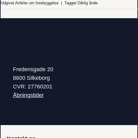
Udgivet
Artikler om forebyggelse
|
Tagget
Dårlig ånde
Fredensgade 20
8600 Silkeborg
CVR: 27760201
Åbningstider