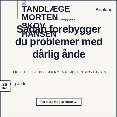
Fortsæt
Booking
til
indhold
Artikler om forebyggelse
Sådan forebygger
du problemer med
dårlig ånde
UDGIVET DEN
26. DECEMBER 2025
AF
MORTEN SKOV HANSEN
26
dec
Fortsæt med at læse
→