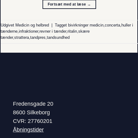
Fortsæt med at læse
→
Udgivet
Medicin og helbred
|
Tagget
bivirkninger medicin
,
concerta
,
huller i
tænderne
,
infraktioner
,
revner i tænder
,
ritalin
,
skære
tænder
,
strattera
,
tandpres
,
tandsundhed
Fredensgade 20
8600 Silkeborg
CVR: 27760201
Åbningstider