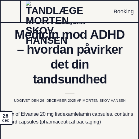
Fortsæt
Booking
til
indhold
Medicin og helbred
Medicin mod ADHD
– hvordan påvirker
det din
tandsundhed
UDGIVET DEN
26. DECEMBER 2025
AF
MORTEN SKOV HANSEN
26
dec