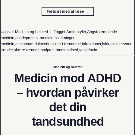
Fortsæt med at læse
→
Udgivet
Medicin og helbred
|
Tagget
Amitriptylin
,
Angstdæmpende
medicin
,
antidepressiv medicin
,
bivirkninger
medicin
,
citalopram
,
duloxetin
,
huller i tænderne
,
infraktioner
,
lykkepiller
,
revner i
tænder
,
skære tænder
,
tandpres
,
tandsundhed
,
venlafaxin
Medicin og helbred
Medicin mod ADHD
– hvordan påvirker
det din
tandsundhed