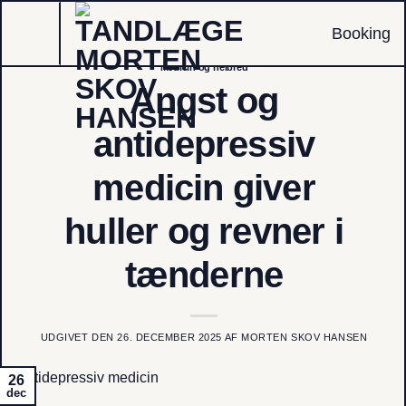
Fortsæt
Booking
til
indhold
Medicin og helbred
Angst og
antidepressiv
medicin giver
huller og revner i
tænderne
UDGIVET DEN
26. DECEMBER 2025
AF
MORTEN SKOV HANSEN
26
dec